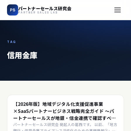
パートナーセールス研究会
PS
PARTNER SALES LAB
TAG
信用金庫
パートナーアクティベーション
【2026年版】地域デジタル化支援促進事業
×SaaSパートナービジネス戦略完全ガイド 〜パ
ートナーセールスが地銀・信金連携で確認すべき
こと〜
パートナーセールス研究会 発起人の葛西です。 以前、「地方
銀行・信用金庫アライアンス活性化のための基礎情報③」の