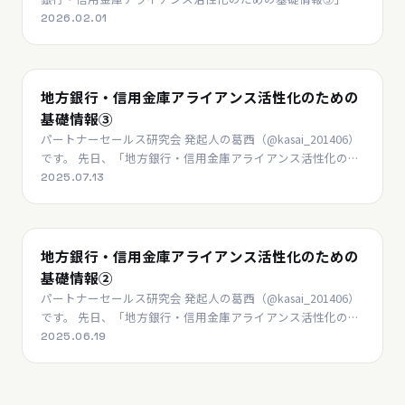
記事にて、地域デジタル化支援促進事業の概要について触れ
2026.02.01
ましたが、ついに令和7年度（2025年度）事業の動きが…
パートナーアクティベーション
地方銀行・信用金庫アライアンス活性化のための
基礎情報③
パートナーセールス研究会 発起人の葛西（@kasai_201406）
です。 先日、「地方銀行・信用金庫アライアンス活性化のた
めの基礎情報①」と「地方銀行・信用金庫アライアンス活性
2025.07.13
化のための基礎情報②」を、 加えて「対地銀…
パートナーアクティベーション
地方銀行・信用金庫アライアンス活性化のための
基礎情報②
パートナーセールス研究会 発起人の葛西（@kasai_201406）
です。 先日、「地方銀行・信用金庫アライアンス活性化のた
めの基礎情報①」と「対地銀アライアンス戦略セミナーのレ
2025.06.19
ポート」を書かせていただきました。 今回は…