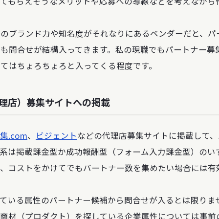
してもらえそうなメリットや応募への導線などを考えながら
トのブランド力や知名度がそれなりにあるベンダーだと、パ
でも問合せが結構入ってきます。私の現職でもパートナー募
してはちょろちょろと入ってくる程度です。
代理店）募集サイトへの掲載
集.com
、
ビジェント
などの代理店募集サイトに掲載して、
体系は掲載課金型か成功報酬型（フォーム入力課金型）のい
ず、コストをかけてでもパートナー数を集めたい場合には有
っている属性のパートナー候補から問合せが入るとは限りま
て商材（プロダクト）を探している企業属性については事前