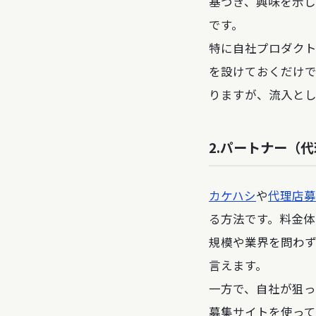
基づき、興味を示
です。
特に自社プロダク
を設けておくだけ
りますが、流入と
2.パートナー（
カケハシ
や
代理店募
る方法です。料金
規模や業界を問わ
言えます。
一方で、自社が狙
募集サイトを使っ