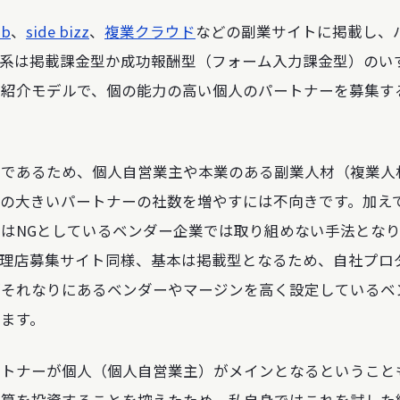
ub
、
side bizz
、
複業クラウド
などの副業サイトに掲載し、
体系は掲載課金型か成功報酬型（フォーム入力課金型）のい
客紹介モデルで、個の能力の高い個人のパートナーを募集す
トであるため、個人自営業主や本業のある副業人材（複業人
の大きいパートナーの社数を増やすには不向きです。加え
はNGとしているベンダー企業では取り組めない手法とな
代理店募集サイト同様、基本は掲載型となるため、自社プロ
がそれなりにあるベンダーやマージンを高く設定しているベ
ます。
ートナーが個人（個人自営業主）がメインとなるということ
予算を投資することを控えたため、私自身ではこれを試した